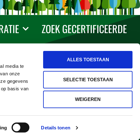
RATIE
ZOEK GECERTIFICEERDE
Volg ons en blijf op de hoogte
ALLES TOESTAAN
al media te
NIEUWSBRIEF
 van onze
SELECTIE TOESTAAN
deze gegevens
 op basis van
WEIGEREN
PEFC International
©PEFC2026
ing
Details tonen