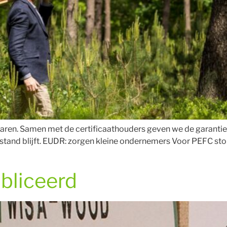
en. Samen met de certificaathouders geven we de garantie
tand blijft. EUDR: zorgen kleine ondernemers Voor PEFC ston
ubliceerd