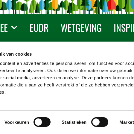
EE
EUDR
WETGEVING
INSPI
Over PEFC
ik van cookies
Het internationale PEFC-keurmerk garandeert
ontent en advertenties te personaliseren, om functies voor soci
dat hout- en papierproducten afkomstig zijn van
erkeer te analyseren. Ook delen we informatie over uw gebruik
duurzaam beheerde bossen of bomen, waarbij
or social media, adverteren en analyse. Deze partners kunnen 
evenveel aandacht is voor de ecologische,
ormatie die u aan ze heeft verstrekt of die ze hebben verzameld
sociale en economische functies.
es.
cy
Colofon
Contact
Voorkeuren
Statistieken
Market