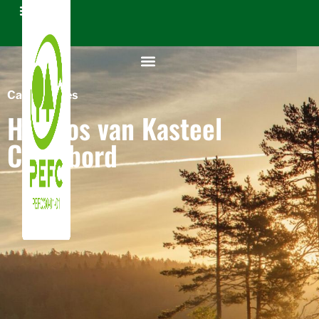
Case Studies
Het bos van Kasteel
Chambord