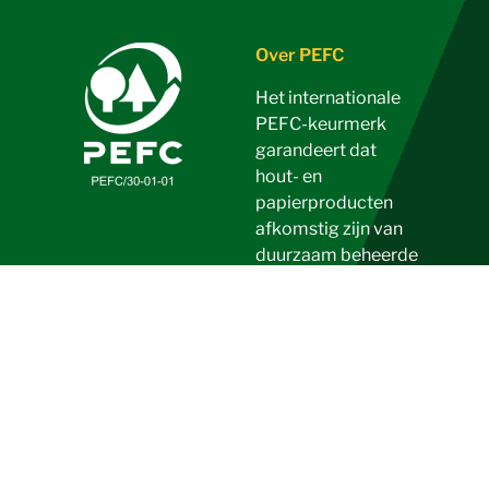
Over PEFC
Het internationale
PEFC-keurmerk
garandeert dat
hout- en
papierproducten
afkomstig zijn van
duurzaam beheerde
bossen of bomen,
waarbij evenveel
aandacht is voor de
ecologische, sociale
en economische
functies.
Volg ons en blijf op de hoogte