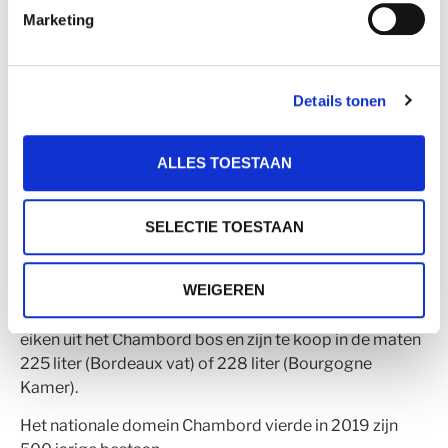
Onderdeel van de PEFC-verplichtingen zijn dat het bos in
Marketing
stand gehouden wordt (bos blijft bos), hout geoogst
wordt en dat het publiek waar mogelijk verwelkomt
wordt.
Details tonen
PEFC-gecertificeerd
ALLES TOESTAAN
Chambord zet zich ook in voor het promoten van het
SELECTIE TOESTAAN
boserfgoed, ook door PEFC-gecertificeerde vaten te
verkopen. De vaten worden in Frankrijk geproduceerd
WEIGEREN
door PEFC-gecertificeerd coöperatief Cadus te
Bourgogne. De vaten worden volledig opgebouwd uit
eiken uit het Chambord bos en zijn te koop in de maten
225 liter (Bordeaux vat) of 228 liter (Bourgogne
Kamer).
Het nationale domein Chambord vierde in 2019 zijn