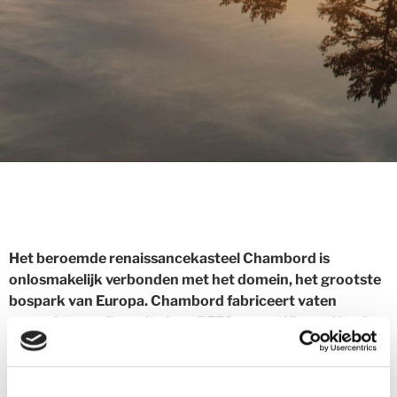
Het beroemde renaissancekasteel Chambord is
onlosmakelijk verbonden met het domein, het grootste
bospark van Europa. Chambord fabriceert vaten
gemaakt van eiken uit eigen PEFC-gecertificeerd bos!
Chambord staat vooral bekend om zijn kasteel, een
e
architecturaal werk ontworpen door Koning François 1
en