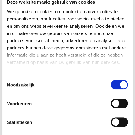
Leonardo da Vinci. Dit symbool van de Renaissance staat
Deze website maakt gebruik van cookies
sinds 1940 op de wereld erfgoedlijst van UNESCO en
We gebruiken cookies om content en advertenties te
verwelkomt jaarlijks 2 miljoen bezoekers. Chambord
personaliseren, om functies voor social media te bieden
wordt beschermd door een omheining van 32 kilometer
en om ons websiteverkeer te analyseren. Ook delen we
lang. Herten en everzwijnen floreren in het gebied dat ook
informatie over uw gebruik van onze site met onze
150 soorten vogels en meer dan 650 plantensoorten
partners voor social media, adverteren en analyse. Deze
heeft, waaronder 150 bijzondere soorten.
partners kunnen deze gegevens combineren met andere
Duurzaam beheerd bos
informatie die u aan ze heeft verstrekt of die ze hebben
verzameld op basis van uw gebruik van hun services.
Het 4.000 hectare grote bos is geclassificeerd als Natura
2000, een Europees netwerk van beschermde
Toestemmingsselectie
natuurgebieden voor het behoudt en herstel van
Noodzakelijk
biodiversiteit. Het bos wordt volgens de PEFC eisen
beheerd door l’Office national des forêts (het nationale
Voorkeuren
bossen kantoor). Het beheer van Chambord respecteert
daarmee de ecologische, sociale en economische
functies van het bos, want het evenwicht tussen deze drie
Statistieken
pijlers vormen de kern van PEFC.