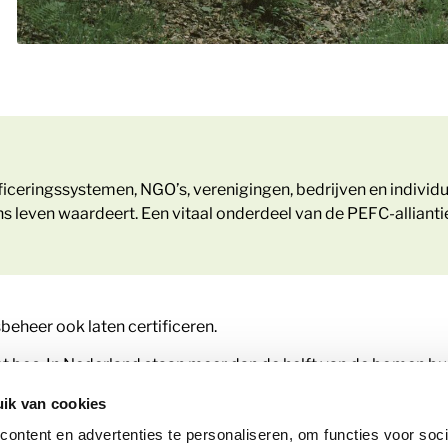
tificeringssystemen, NGO’s, verenigingen, bedrijven en indivi
leven waardeert. Een vitaal onderdeel van de PEFC-alliantie z
eheer ook laten certificeren.
 bos. In Nederland staan meer dan de helft van de bomen buit
ik van cookies
m beheer aantoonbaar te maken.
ontent en advertenties te personaliseren, om functies voor soci