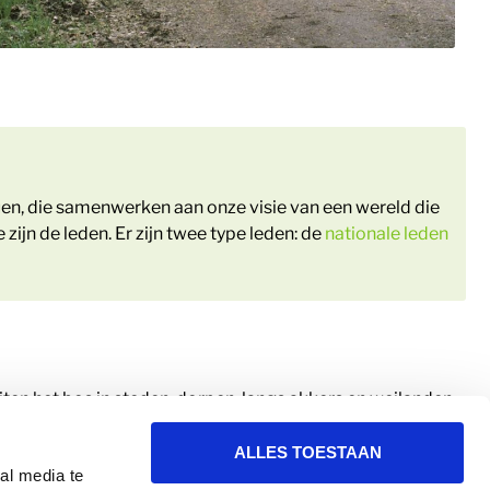
duen, die samenwerken aan onze visie van een wereld die
ijn de leden. Er zijn twee type leden: de
nationale leden
en het bos in steden, dorpen, langs akkers en weilanden,
ALLES TOESTAAN
al media te