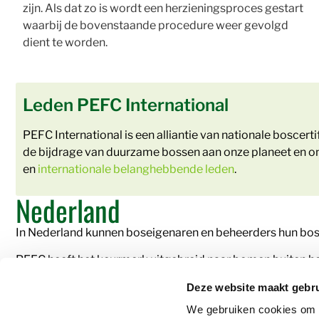
zijn. Als dat zo is wordt een herzieningsproces gestart
waarbij de bovenstaande procedure weer gevolgd
dient te worden.
Leden PEFC International
PEFC International is een alliantie van nationale boscer
de bijdrage van duurzame bossen aan onze planeet en ons 
en
internationale belanghebbende leden
.
Nederland
In Nederland kunnen boseigenaren en beheerders hun bosb
PEFC heeft het keurmerk uitgebreid naar bomen buiten het
in singels met bomen en op erfgrenzen.
Deze website maakt gebru
Het PEFC certificaat is een krachtig middel om duurzaa
We gebruiken cookies om c