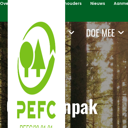
Over PEFC
Voor Certificaathouders
Nieuws
Aanmel
WAT WIJ DOEN
DOE MEE
Onze aanpak