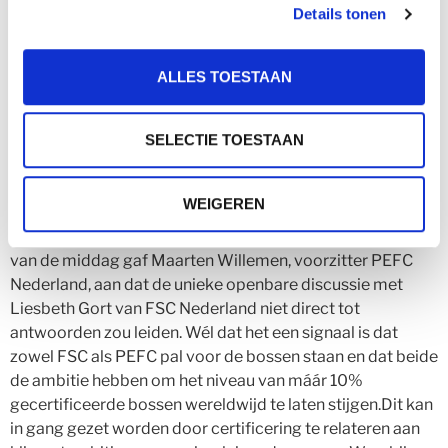
Details tonen
Sindsdien is er geen eenduidige benadering meer en weet
vrijwel niemand wat wel en wat niet mag of kan. Fred
meent dat de PEFC bosstandaard de
ALLES TOESTAAN
wetgevingssystematiek van de toekomst kan zijn. Door
beheer volgens de 6 principes, criteria en normen van
SELECTIE TOESTAAN
PEFC regelt de sector zelf de boswetgeving en zal de
dalende trend in het bosrecht weer omhoog gestuwd
worden. Tevens lost het problemen op voor lokale
WEIGEREN
overheden en het verstevigt en verduidelijkt de wetgeving
voor bosbeheerders. Tijdens het welkom aan het begin
van de middag gaf Maarten Willemen, voorzitter PEFC
Nederland, aan dat de unieke openbare discussie met
Liesbeth Gort van FSC Nederland niet direct tot
antwoorden zou leiden. Wél dat het een signaal is dat
zowel FSC als PEFC pal voor de bossen staan en dat beide
de ambitie hebben om het niveau van máár 10%
gecertificeerde bossen wereldwijd te laten stijgen.Dit kan
in gang gezet worden door certificering te relateren aan