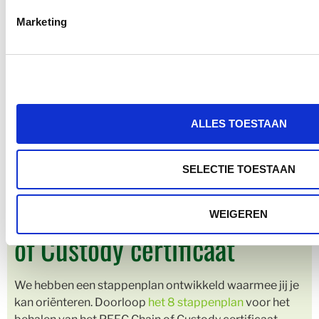
Marketing
p
bi
P
f
I
ALLES TOESTAAN
SELECTIE TOESTAAN
In 8 stappen naar het Chain
WEIGEREN
of Custody certificaat
We hebben een stappenplan ontwikkeld waarmee jij je
kan oriënteren. Doorloop
het 8 stappenplan
voor het