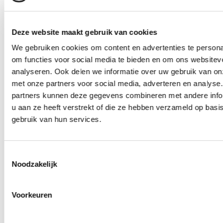
van continue certificering als ze meerdere projecten
willen opnemen.
Deze website maakt gebruik van cookies
Eén of meerdere entiteiten
We gebruiken cookies om content en advertenties te persona
om functies voor social media te bieden en om ons websitev
analyseren. Ook delen we informatie over uw gebruik van on
Certificering kan worden verleend aan één enkele
met onze partners voor social media, adverteren en analyse
juridische entiteit of aan meerdere, met elkaar
partners kunnen deze gegevens combineren met andere info
verbonden entiteiten. Kleinere organisaties kunnen
u aan ze heeft verstrekt of die ze hebben verzameld op basi
deelnemen via een groepscertificeringsmodel.
gebruik van hun services.
De projectverantwoordelijke – bijvoorbeeld de
Toestemmingsselectie
hoofdaannemer of projectmanager – beheert de
Noodzakelijk
certificering en zorgt ervoor dat alle toegepaste
houtproducten voldoen aan de PEFC-eisen.
Voorkeuren