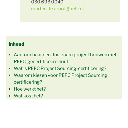
030 693 0040,
marten.de.groot@pefc.nl
Inhoud
Aantoonbaar een duurzaam project bouwen met
PEFC-gecertificeerd hout
Wat is PEFC Project Sourcing-certificering?
Waarom kiezen voor PEFC Project Sourcing
certificering?
Hoe werkt het?
Wat kost het?
Voor welke project(en)?
Certificaat behaald
Meer weten?