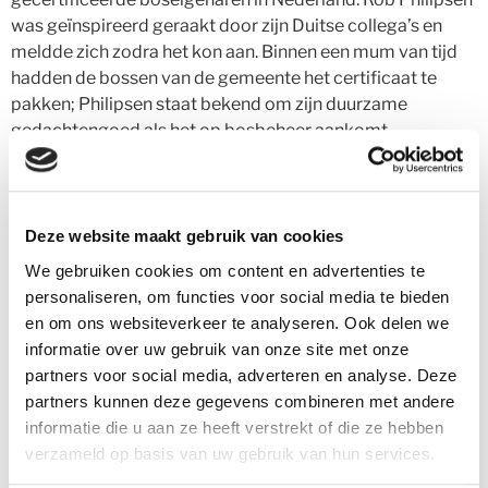
was geïnspireerd geraakt door zijn Duitse collega’s en
meldde zich zodra het kon aan. Binnen een mum van tijd
hadden de bossen van de gemeente het certificaat te
pakken; Philipsen staat bekend om zijn duurzame
gedachtengoed als het op bosbeheer aankomt.
College in De Bosschuur
In De Bosschuur midden in het bos drinken we onze sterke
Deze website maakt gebruik van cookies
kop Engelse thee terwijl Rob enthousiast zijn plannen uit
We gebruiken cookies om content en advertenties te
de doeken doet. Hij mag dan wel binnen een paar weken
personaliseren, om functies voor social media te bieden
met pensioen gaan, maar dat heeft geen invloed gehad op
en om ons websiteverkeer te analyseren. Ook delen we
zijn lange termijn visie. Toen PEFC aan hem vroeg of zij
informatie over uw gebruik van onze site met onze
voor iedere bezoeker die aan de jaarbijeenkomst deelnam
partners voor social media, adverteren en analyse. Deze
een boom in het gemeentebos konden planten wist hij al
partners kunnen deze gegevens combineren met andere
precies welke: de hybride noot.
informatie die u aan ze heeft verstrekt of die ze hebben
verzameld op basis van uw gebruik van hun services.
Rob geeft een kort college over de relatie tussen de