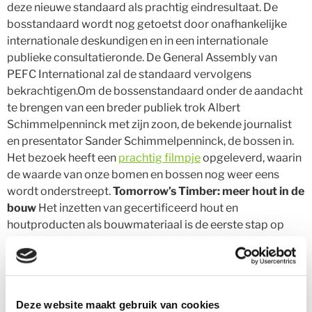
deze nieuwe standaard als prachtig eindresultaat. De
bosstandaard wordt nog getoetst door onafhankelijke
internationale deskundigen en in een internationale
publieke consultatieronde. De General Assembly van
PEFC International zal de standaard vervolgens
bekrachtigen.Om de bossenstandaard onder de aandacht
te brengen van een breder publiek trok Albert
Schimmelpenninck met zijn zoon, de bekende journalist
en presentator Sander Schimmelpenninck, de bossen in.
Het bezoek heeft een
prachtig filmpje
opgeleverd, waarin
de waarde van onze bomen en bossen nog weer eens
wordt onderstreept.
Tomorrow’s Timber: meer hout in de
bouw
Het inzetten van gecertificeerd hout en
houtproducten als bouwmateriaal is de eerste stap op
weg naar duurzame gebouwen. Daarnaast is
gecertificeerd hout het ideale circulaire bouwmateriaal.
PEFC Nederland werkte daarom samen met uitgever
MaterialDistrict en auteur Pablo van der Lugt aan een
Deze website maakt gebruik van cookies
speciale PEFC-uitgave van het boek Tomorrow’s Timber.