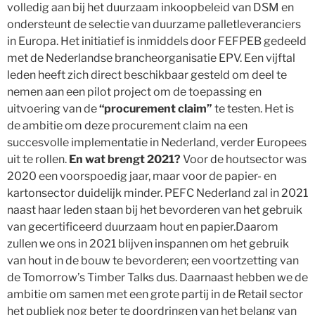
volledig aan bij het duurzaam inkoopbeleid van DSM en
ondersteunt de selectie van duurzame palletleveranciers
in Europa. Het initiatief is inmiddels door FEFPEB gedeeld
met de Nederlandse brancheorganisatie EPV. Een vijftal
leden heeft zich direct beschikbaar gesteld om deel te
nemen aan een pilot project om de toepassing en
uitvoering van de
“procurement claim”
te testen. Het is
de ambitie om deze procurement claim na een
succesvolle implementatie in Nederland, verder Europees
uit te rollen.
En wat brengt 2021?
Voor de houtsector was
2020 een voorspoedig jaar, maar voor de papier- en
kartonsector duidelijk minder. PEFC Nederland zal in 2021
naast haar leden staan bij het bevorderen van het gebruik
van gecertificeerd duurzaam hout en papier.Daarom
zullen we ons in 2021 blijven inspannen om het gebruik
van hout in de bouw te bevorderen; een voortzetting van
de Tomorrow’s Timber Talks dus. Daarnaast hebben we de
ambitie om samen met een grote partij in de Retail sector
het publiek nog beter te doordringen van het belang van