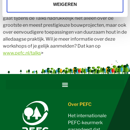
Talks hebben gekregen, gaat het duo het gesprek aan met
WEIGEREN
architecten, ontwerpers en ontwikkelaars in de bouw. Het
gaat tijdens de Talks nadrukkelijk niet alleen over de
grootste en meest prestigieuze bouwprojecten, maar ook
over eenvoudigere toepassingen van duurzaam hout in de
alledaagse praktijk. Wil je meer informatie over deze
workshops of je gelijk aanmelden? Dat kan op
www.pefc.nl/talks
>
Over PEFC
Het internationale
PEFC-keurmerk
garandeert dat