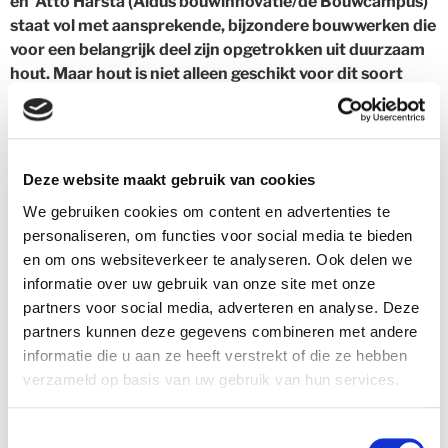
en Atto Harsta (Aldus bouwinnovatie/de Bouwcampus)
staat vol met aansprekende, bijzondere bouwwerken die
voor een belangrijk deel zijn opgetrokken uit duurzaam
hout. Maar hout is niet alleen geschikt voor dit soort
prestigieuze bouwprojecten, zo bewijst The Rye by
Tikari Works in Londen. Dit normale woongebouw met
tien appartementen heeft dankzij het veelvuldig gebruik
van Cross Laminated Timber (CLT) ofwel kruislaaghout
Deze website maakt gebruik van cookies
toch een bijzondere uitstraling. Het is dan ook geen een
We gebruiken cookies om content en advertenties te
verrassing dat The Rye de Gold Wood Award 2020 heeft
personaliseren, om functies voor social media te bieden
ontvangen.
Tikari Works is zowel verantwoordelijk voor
en om ons websiteverkeer te analyseren. Ook delen we
het ontwerp als voor de uitvoering van het bouwproject in
informatie over uw gebruik van onze site met onze
de Engelse hoofdstad. Alle binnenmuren en trappen in
The
partners voor social media, adverteren en analyse. Deze
Rye
zijn gemaakt van CLT waardoor de appartementen
partners kunnen deze gegevens combineren met andere
een bijzondere, authentieke uitstraling hebben. Bijkomend
informatie die u aan ze heeft verstrekt of die ze hebben
voordeel: met CLT konden de woningen heel snel worden
verzameld op basis van uw gebruik van hun services.
gebouwd. Daarnaast is het gebruik van dit soort
bouwmateriaal ook nog eens goed voor het milieu. Op de
eerste plaats omdat het hout afkomstig is uit PEFC-
Toestemmingsselectie