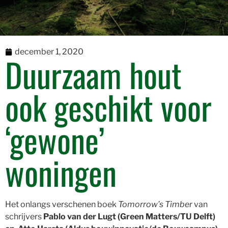
december 1, 2020
Duurzaam hout
ook geschikt voor
‘gewone’
woningen
Het onlangs verschenen boek
Tomorrow’s Timber
van
schrijvers
Pablo van der Lugt
(Green Matters/TU Delft)