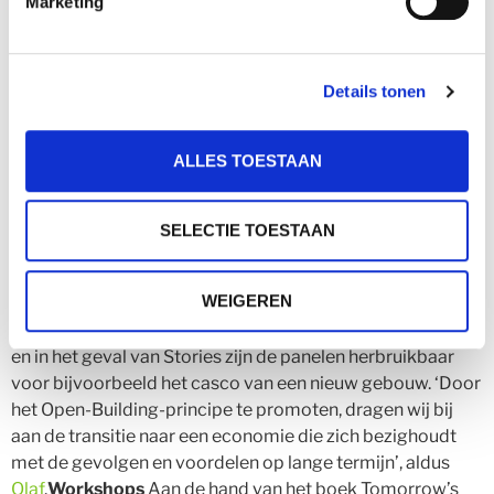
Marketing
gebied van engineering nog veel doorontwikkeld. Bij de
start van het project was er nog maar weinig bekend over
de samenstelling en constructie in houtbouw zoals die bij
Stories is toegepast.
Herbruikbaar en met PEFC-
Details tonen
gecertificeerd hout
Met oog op de huidige klimaat
problematiek biedt hout een duurzame oplossing
ALLES TOESTAAN
vanwege de CO
-opslag en draagt het bij aan de
2
biodiversiteit van de omgeving. Het project slaat een
grote hoeveelheid CO
op en door met minder beton te
2
SELECTIE TOESTAAN
bouwen bedraagt het totale CO
-voordeel bijna 1200 ton.
2
De keuze voor PEFC-gecertificeerd hout was cruciaal en
WEIGEREN
vormde een onderdeel van het Programma van Eisen van
de architect en bouwgroep. Tevens is hout herbruikbaar
en in het geval van Stories zijn de panelen herbruikbaar
voor bijvoorbeeld het casco van een nieuw gebouw. ‘Door
het Open-Building-principe te promoten, dragen wij bij
aan de transitie naar een economie die zich bezighoudt
met de gevolgen en voordelen op lange termijn’, aldus
Olaf
.
Workshops
Aan de hand van het boek Tomorrow’s