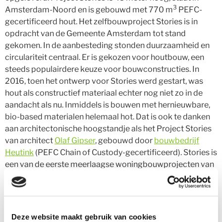
3
Amsterdam-Noord en is gebouwd met 770 m
PEFC-
gecertificeerd hout. Het zelfbouwproject Stories is in
opdracht van de Gemeente Amsterdam tot stand
gekomen. In de aanbesteding stonden duurzaamheid en
circulariteit centraal. Er is gekozen voor houtbouw, een
steeds populairdere keuze voor bouwconstructies. In
2016, toen het ontwerp voor Stories werd gestart, was
hout als constructief materiaal echter nog niet zo in de
aandacht als nu. Inmiddels is bouwen met hernieuwbare,
bio-based materialen helemaal hot. Dat is ook te danken
aan architectonische hoogstandje als het Project Stories
van architect
Olaf Gipser
, gebouwd door
bouwbedrijf
Heutink
(PEFC Chain of Custody-gecertificeerd). Stories is
een van de eerste meerlaagse woningbouwprojecten van
massiefhout in Nederland. Het was een pioniersproject
dat waardevolle inzichten heeft gebracht voor de
realisatie van toekomstige houtbouwprojecten: een
uitdaging en een leerproces.
Een collectieve uitdaging
In
Deze website maakt gebruik van cookies