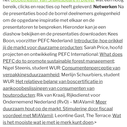
bereik, clicks en reacties op heeft geleverd.
Netwerken
Na
de presentaties bood de borrel deelnemers gelegenheid
om de opgedane inspiratie met elkaar en de
presentatoren te bespreken. Hieronder kan je een
diashow bekijken en de presentaties downloaden: Kees
Boon, voorzitter PEFC Nederland:
Introductie, hoe prikkel
jij de markt voor duurzame producten
; Sarah Price, hoofd
projecten en ontwikkeling PEFC International:
What does
PEFC do to promote sustainable forest management
;
Nigel Steenis, student WUR:
Consumentenperceptie van
verpakkingsduurzaamheid
; Merlijn Schuurbiers, student
WUR:
Het relatieve belang van boscertificatie in
aankoopbeslissingen van consumenten van
houtproducten
; Rik van Kraaij, Rijksdienst voor
Ondernemend Nederland (RvO) – MIAVamil:
Meer
duurzaam hout op de markt. Stimulering door fiscaal
voordeel met MIAVamil
; Leontine Gast, The Terrace:
Wat
is het mooiste wat je met je merk kunt doen
.>