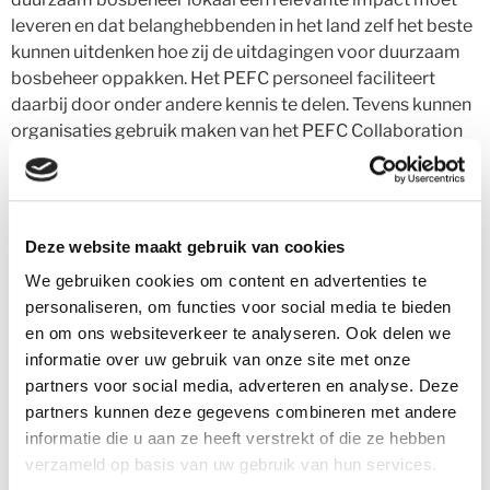
leveren en dat belanghebbenden in het land zelf het beste
kunnen uitdenken hoe zij de uitdagingen voor duurzaam
bosbeheer oppakken. Het PEFC personeel faciliteert
daarbij door onder andere kennis te delen. Tevens kunnen
organisaties gebruik maken van het PEFC Collaboration
Fund om duurzaam bosbeheer wereldwijd te bevorderen.
Jaarlijks kunnen non-profit organisaties en leden van
PEFC hiervoor een projectvoorstel indienen. Tot op heden
heeft het fonds zo’n € 600.000 geïnvesteerd om
Deze website maakt gebruik van cookies
duurzaam bosbeheer te stimuleren. Daaraan werd ruim €
We gebruiken cookies om content en advertenties te
750.000 toegevoegd door organisaties die participeerde
personaliseren, om functies voor social media te bieden
in de diverse projecten.
Consumenten onderzoeken
en om ons websiteverkeer te analyseren. Ook delen we
gerelateerd aan duurzaam
Na het internationale verhaal
informatie over uw gebruik van onze site met onze
van Sarah, volgde twee Nederlandse studenten van de
partners voor social media, adverteren en analyse. Deze
Wageningen Universiteit
die consumentenonderzoeken
partners kunnen deze gegevens combineren met andere
doen. Nigel Steenis onderzoekt als PhD-kandidaat de
informatie die u aan ze heeft verstrekt of die ze hebben
perceptie die consumenten hebben van de duurzaamheid
verzameld op basis van uw gebruik van hun services.
van verpakkingen en hoe verpakkingen het oordeel van