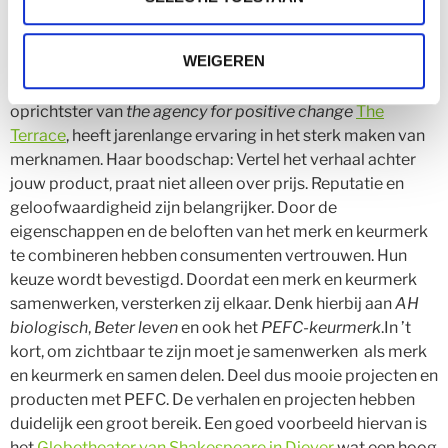
regeling. Voor bedrijven die het PEFC Chain of Custody
certificaat bezitten en hout met PEFC keurmerk leveren
WEIGEREN
een prima verkoopargument richting opdrachtgevers.
Over de relatie merk en keurmerk
Leontine Gast,
oprichtster van
the agency for positive change
The
Terrace
, heeft jarenlange ervaring in het sterk maken van
merknamen. Haar boodschap: Vertel het verhaal achter
jouw product, praat niet alleen over prijs. Reputatie en
geloofwaardigheid zijn belangrijker. Door de
eigenschappen en de beloften van het merk en keurmerk
te combineren hebben consumenten vertrouwen. Hun
keuze wordt bevestigd. Doordat een merk en keurmerk
samenwerken, versterken zij elkaar. Denk hierbij aan
AH
biologisch
,
Beter leven
en ook het
PEFC-keurmerk
.In ’t
kort, om zichtbaar te zijn moet je samenwerken als merk
en keurmerk en samen delen. Deel dus mooie projecten en
producten met PEFC. De verhalen en projecten hebben
duidelijk een groot bereik. Een goed voorbeeld hiervan is
het
Globetheater van Shakespeare in Diever
wat een hoog