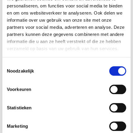
zoals multi-projectcertificering en de flexibiliteit om
personaliseren, om functies voor social media te bieden
binnen één project met materialen uit verschillende
en om ons websiteverkeer te analyseren. Ook delen we
gecertificeerde bronnen te werken.
informatie over uw gebruik van onze site met onze
partners voor social media, adverteren en analyse. Deze
partners kunnen deze gegevens combineren met andere
Ook werd gesproken over de beoordeling van
informatie die u aan ze heeft verstrekt of die ze hebben
certificeringssystemen in het kader van de
EUDR
en de
verzameld op basis van uw gebruik van hun services.
laatste ontwikkelingen op dit gebied. Daarnaast werd
vooruitgeblikt op de nieuwe PEFC-database, waarbij
het uitgangspunt is dat gegevens slechts één keer
Toestemmingsselectie
Noodzakelijk
hoeven te worden ingevoerd en vervolgens tussen
verschillende systemen via een API van PEFC
Internaitonal kunnen worden uitgewisseld. Dit werd
Voorkeuren
door de deelnemers positief ontvangen.
De bijeenkomst onderstreepte opnieuw de waarde van
Statistieken
regelmatig overleg tussen certificeerders,
groepsmanagers, adviseurs en PEFC Nederland. Door
ervaringen, vragen en praktijkinzichten met elkaar te
Marketing
delen, ontstaat een beter beeld van de uitdagingen en