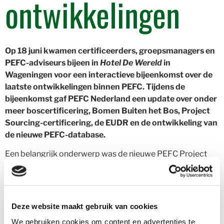
ontwikkelingen
Op 18 juni kwamen certificeerders, groepsmanagers en
PEFC-adviseurs bijeen in
Hotel De Wereld
in
Wageningen voor een interactieve bijeenkomst over de
laatste ontwikkelingen binnen PEFC. Tijdens de
bijeenkomst gaf PEFC Nederland een update over onder
meer boscertificering, Bomen Buiten het Bos, Project
Sourcing-certificering, de EUDR en de ontwikkeling van
de nieuwe PEFC-database.
Een belangrijk onderwerp was de nieuwe PEFC Project
Sourcing-Standaard. Met deze standaard kunnen
organisaties aantonen dat binnen een individueel
bouwproject verantwoord ingekochte, gecertificeerde
materialen zijn toegepast. De aanwezige auditors
Deze website maakt gebruik van cookies
reageerden positief op de praktische mogelijkheden,
We gebruiken cookies om content en advertenties te