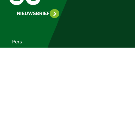
NIEUWSBRIEF
Pers
Disclaimer
Privacy
Colofon
Contact
PEFC International