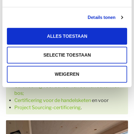
kansen binnen certificering. De besproken
aandachtspunten neemt PEFC Nederland mee in de
Details tonen
verdere ontwikkeling van de verschillende
onderwerpen.
ALLES TOESTAAN
Informatie over mogelijke
SELECTIE TOESTAAN
certificeringen
WEIGEREN
Certificering voor bosbeheer;
Certificering voor beheer van bomen buiten het
bos;
Certificering voor de handelsketen
en voor
Project Sourcing-certificering
.