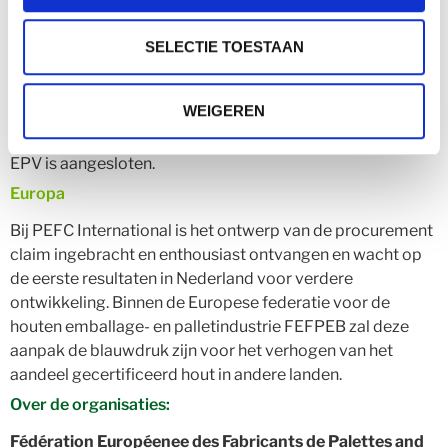
verder te concretiseren en de ambitie naar 100%
duurzaam hout te versnellen”.
De pilotfase wordt in
SELECTIE TOESTAAN
december 2020 afgerond en de procurement claim kan
vervolgens officieel worden ingevoerd. Verder sluit het
WEIGEREN
initiatief prachtig aan bij de doelstellingen uit het
Convenant Bevorderen Duurzaam Bosbeheer, waarbij de
EPV is aangesloten.
Europa
Bij PEFC International is het ontwerp van de procurement
claim ingebracht en enthousiast ontvangen en wacht op
de eerste resultaten in Nederland voor verdere
ontwikkeling. Binnen de Europese federatie voor de
houten emballage- en palletindustrie FEFPEB zal deze
aanpak de blauwdruk zijn voor het verhogen van het
aandeel gecertificeerd hout in andere landen.
Over de organisaties:
Fédération Européenee des Fabricants de Palettes and