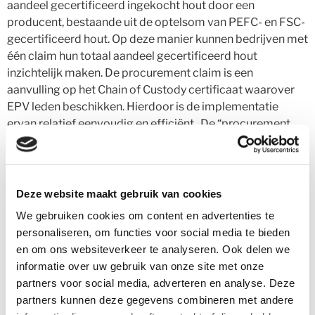
aandeel gecertificeerd ingekocht hout door een
producent, bestaande uit de optelsom van PEFC- en FSC-
gecertificeerd hout. Op deze manier kunnen bedrijven met
één claim hun totaal aandeel gecertificeerd hout
inzichtelijk maken. De procurement claim is een
aanvulling op het Chain of Custody certificaat waarover
EPV leden beschikken. Hierdoor is de implementatie
ervan relatief eenvoudig en efficiënt . De “procurement
claim” kan alle afnemers van houten
verpakkingsmiddelen objectief inzicht verschaffen in het
aandeel gecertificeerd hout gebruikt door een producent,
en daarmee de aantoonbare duurzaamheid van de houten
Deze website maakt gebruik van cookies
verpakkingen.Het bovengenoemde initiatief is inmiddels
We gebruiken cookies om content en advertenties te
door FEFPEB gedeeld met de EPV. Een vijftal leden
personaliseren, om functies voor social media te bieden
hebben zich direct beschikbaar gesteld om deel te nemen
en om ons websiteverkeer te analyseren. Ook delen we
aan een pilot project om de toepassing en uitvoering van
informatie over uw gebruik van onze site met onze
de
“procurement claim”
te testen. Het is de ambitie om
partners voor social media, adverteren en analyse. Deze
deze procurement claim na een succesvolle
partners kunnen deze gegevens combineren met andere
implementatie in Nederland, verder Europees uit te rollen.