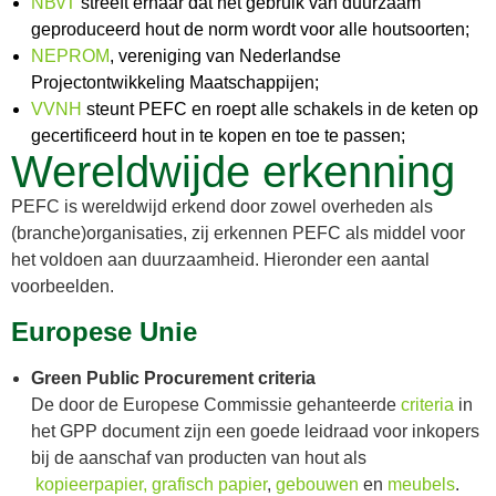
NBvT
streeft ernaar dat het gebruik van duurzaam
geproduceerd hout de norm wordt voor alle houtsoorten;
NEPROM
, vereniging van Nederlandse
Projectontwikkeling Maatschappijen;
VVNH
steunt PEFC en roept alle schakels in de keten op
gecertificeerd hout in te kopen en toe te passen;
Wereldwijde erkenning
PEFC is wereldwijd erkend door zowel overheden als
(branche)organisaties, zij erkennen PEFC als middel voor
het voldoen aan duurzaamheid. Hieronder een aantal
voorbeelden.
Europese Unie
Green Public Procurement criteria
De door de Europese Commissie gehanteerde
criteria
in
het GPP document zijn een goede leidraad voor inkopers
bij de aanschaf van producten van hout als
kopieerpapier, grafisch papier
,
gebouwen
en
meubels
.