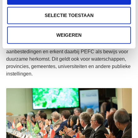
landen, ook in de tropen.
SELECTIE TOESTAAN
Nederland
WEIGEREN
De Nederlandse Overheid is verplicht het kenmerk
duurzame herkomst van hout en papier te vragen bij
aanbestedingen en erkent daarbij PEFC als bewijs voor
duurzame herkomst. Dit geldt ook voor waterschappen,
provincies, gemeentes, universiteiten en andere publieke
instellingen.