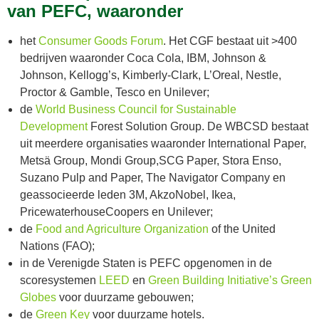
van PEFC, waaronder
het
Consumer Goods Forum
. Het CGF bestaat uit >400
bedrijven waaronder Coca Cola, IBM, Johnson &
Johnson, Kellogg’s, Kimberly-Clark, L’Oreal, Nestle,
Proctor & Gamble, Tesco en Unilever;
de
World Business Council for Sustainable
Development
Forest Solution Group. De WBCSD bestaat
uit meerdere organisaties waaronder International Paper,
Metsä Group, Mondi Group,SCG Paper, Stora Enso,
Suzano Pulp and Paper, The Navigator Company en
geassocieerde leden 3M, AkzoNobel, Ikea,
PricewaterhouseCoopers en Unilever;
de
Food and Agriculture Organization
of the United
Nations (FAO);
in de Verenigde Staten is PEFC opgenomen in de
scoresystemen
LEED
en
Green Building Initiative’s Green
Globes
voor duurzame gebouwen;
de
Green Key
voor duurzame hotels.