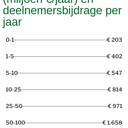
deelnemersbijdrage per
jaar
0-1
€ 203
1-5
€ 402
5-10
€ 547
10-25
€ 814
25-50
€ 971
50-100
€ 1.658