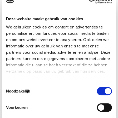
Deze website maakt gebruik van cookies
We gebruiken cookies om content en advertenties te
personaliseren, om functies voor social media te bieden
Benieuwd wat PEFC-
en om ons websiteverkeer te analyseren. Ook delen we
informatie over uw gebruik van onze site met onze
certificering voor jouw
partners voor social media, adverteren en analyse. Deze
organisatie kost?
partners kunnen deze gegevens combineren met andere
informatie die u aan ze heeft verstrekt of die ze hebben
verzameld op basis van uw gebruik van hun services.
De jaarlijkse kosten van een
PEFC Chain of Custody-
certificaat
bestaat uit twee onderdelen: je betaalt
Toestemmingsselectie
een bedrag aan de certificerende instelling of
Noodzakelijk
groepsmanager en je betaalt een
deelnemersbijdrage aan PEFC Nederland. Indien de
vrijwillige
PEFC EUDR DDS module
is toegevoegd
Voorkeuren
aan het Chain of Custody certificaat, blijft de