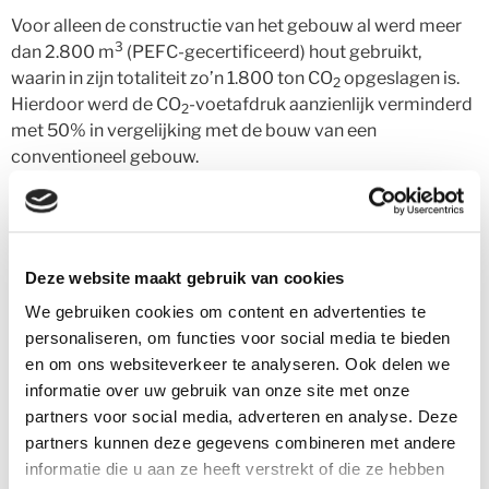
Voor alleen de constructie van het gebouw al werd meer
3
dan 2.800 m
(PEFC-gecertificeerd) hout gebruikt,
waarin in zijn totaliteit zo’n 1.800 ton CO
opgeslagen is.
2
Hierdoor werd de CO
-voetafdruk aanzienlijk verminderd
2
met 50% in vergelijking met de bouw van een
conventioneel gebouw.
HAUT is daarnaast met een score van 90,8%, BREAAM
Outstanding gecertificeerd. Een erkenning die wereldwijd
aan slechts een handvol hoogbouwwoningen is
toegekend en het eerste woonproject in Nederland dat dit
Deze website maakt gebruik van cookies
heeft bereikt.
We gebruiken cookies om content en advertenties te
personaliseren, om functies voor social media te bieden
Duurzaam wonen in de stad
en om ons websiteverkeer te analyseren. Ook delen we
informatie over uw gebruik van onze site met onze
Het houten woongebouw telt 52 luxe appartementen met
partners voor social media, adverteren en analyse. Deze
uitzicht over onze hoofdstad. HAUT, ontwikkeld door
partners kunnen deze gegevens combineren met andere
Lingotto en ontworpen door Team V Architecture, is een
informatie die u aan ze heeft verstrekt of die ze hebben