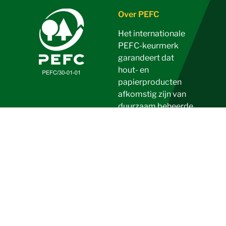
Over PEFC
Het internationale
PEFC-keurmerk
garandeert dat
hout- en
papierproducten
afkomstig zijn van
duurzaam beheerde
bossen of bomen,
waarbij evenveel
aandacht is voor de
ecologische, sociale
en economische
functies.
Volg ons en blijf op de hoogte