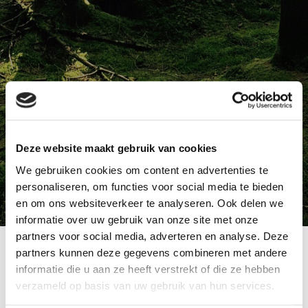
Deze website maakt gebruik van cookies
We gebruiken cookies om content en advertenties te
personaliseren, om functies voor social media te bieden
en om ons websiteverkeer te analyseren. Ook delen we
informatie over uw gebruik van onze site met onze
partners voor social media, adverteren en analyse. Deze
Boomweetje
partners kunnen deze gegevens combineren met andere
informatie die u aan ze heeft verstrekt of die ze hebben
Zoals we inmiddels weten is CO2 (koolstofdioxide)
verzameld op basis van uw gebruik van hun services.
het belangrijkste gas dat de opwarming van de