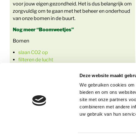
voor jouw eigen gezondheid. Het is dus belangrijk om
zorgvuldig om te gaan met het beheer en onderhoud
van onze bomen in de buurt.
Nog meer “Boomweetjes”
Bomen
slaan CO2 op
filteren de lucht
koelen de lucht
verminderen stress
Deze website maakt gebru
zijn goed voor de biodiversiteit
We gebruiken cookies om c
zijn een ontmoetingsplek
bieden en om ons websitev
site met onze partners vo
combineren met andere inf
uw gebruik van hun servic