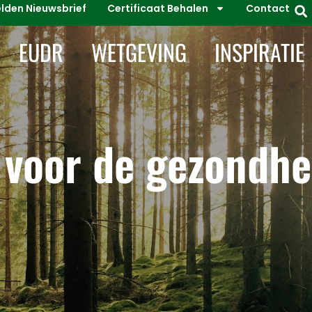
den Nieuwsbrief
Certificaat Behalen
Contact
EUDR
WETGEVING
INSPIRATIE
 voor de gezondhe