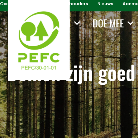
Over PEFC
Voor Certificaathouders
Nieuws
Aanmel
WAT WIJ DOEN
DOE MEE
Bomen zijn goed