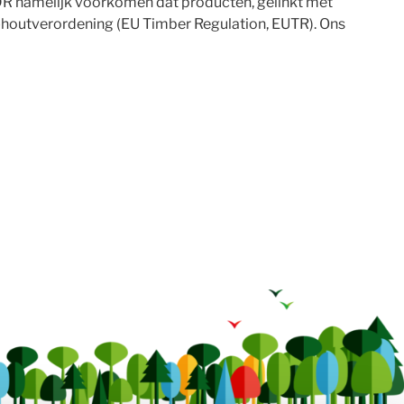
UDR namelijk voorkomen dat producten, gelinkt met
U-houtverordening (EU Timber Regulation, EUTR). Ons