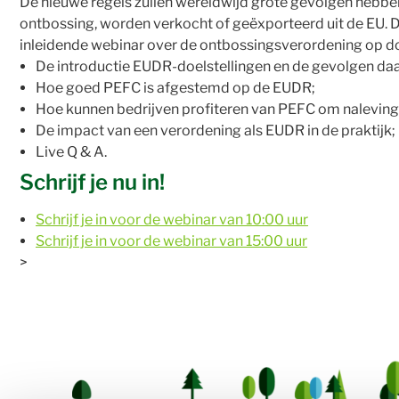
De nieuwe regels zullen wereldwijd grote gevolgen hebben
ontbossing, worden verkocht of geëxporteerd uit de EU. D
inleidende webinar over de ontbossingsverordening op d
De introductie EUDR-doelstellingen en de gevolgen da
Hoe goed PEFC is afgestemd op de EUDR;
Hoe kunnen bedrijven profiteren van PEFC om naleving
De impact van een verordening als EUDR in de praktijk;
Live Q & A.
Schrijf je nu in!
Schrijf je in voor de webinar van 10:00 uur
Schrijf je in voor de webinar van 15:00 uur
>