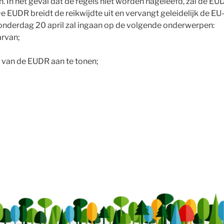
. In het geval dat de regels niet worden nageleefd, zal de E
e EUDR breidt de reikwijdte uit en vervangt geleidelijk de E
onderdag 20 april zal ingaan op de volgende onderwerpen:
arvan;
 van de EUDR aan te tonen;